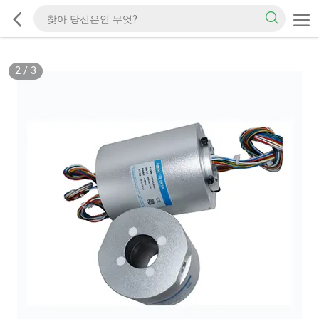
2
/
3