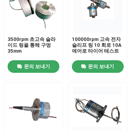
제품 소개
비디오
3500rpm 초고속 슬라
100000rpm 고속 전자
이드 링을 통해 구멍
슬리프 링 10 회로 10A
35mm
에어로 타이어 테스트
전도성 슬립 링
문의 보내기
문의 보내기
고속도 슬립 링
방수 미끄러짐 반지
신호 슬립 링
홀 슬립 링을 통하여